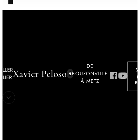
DE
ILLER
V
Xavier Peloso
BOUZONVILLE
ILIER
Connectons-no
Découvrez
À METZ
B