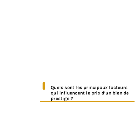
rencontre garantit une
compréhension claire et complète de
l’évaluation et des
recommandations faites pour votre
bien.
Quels sont les principaux facteurs
qui influencent le prix d’un bien de
prestige ?
Les principaux facteurs incluent
l’emplacement, la superficie, la vue et
l’environnement, la qualité de la