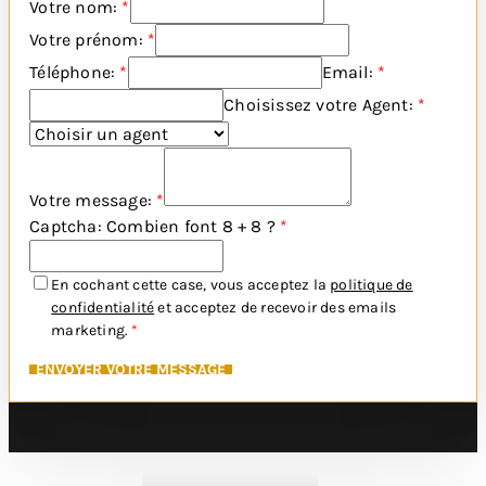
Votre nom:
*
l’agent rédigera un rapport détaillé
Votre prénom:
*
comprenant une évaluation précise
Téléphone:
*
Email:
*
de votre propriété, des comparaisons
de marché, et une estimation des
Choisissez votre Agent:
*
valeurs potentielles.
Pourquoi c’est important :
Le
rapport constitue un document
Votre message:
*
important qui vous fournit une vue
Captcha: Combien font 8 + 8 ?
*
d’ensemble complète et argumentée
sur la valeur de votre bien.
En cochant cette case, vous acceptez la
politique de
confidentialité
et acceptez de recevoir des emails
marketing.
*