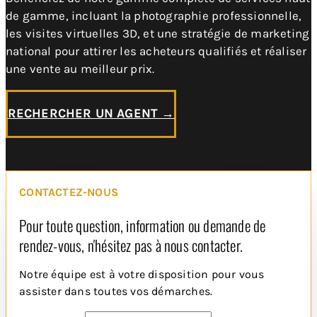
de gamme, incluant la photographie professionnelle,
les visites virtuelles 3D, et une stratégie de marketing
national pour attirer les acheteurs qualifiés et réaliser
une vente au meilleur prix.
RECHERCHER UN AGENT →
CONTACTEZ-NOUS
Rédaction de l'étude de
Pour toute question, information ou demande de
marché
rendez-vous, n'hésitez pas à nous contacter.
Notre équipe est à votre disposition pour vous
assister dans toutes vos démarches.
Description :
Une fois toutes les
données recueillies et analysées,